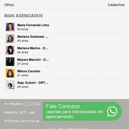
Olhos:
Castanhos
MAIS
AGENCIADOS
Maria Fernanda Lima
50 anos
Mariana Galafassi - DRT 33020
30 anos
Mariana Marins - DRT 57561
24 anos
Mayara Mancini - DRT 34314
27 anos
Milena Cansian
21 anos
Naju Gubert - DRT 35637
28 anos
Av. República
Argentina, 2275 - sala
916 Portão (Em frente ao