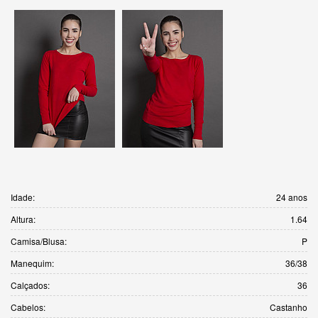
Idade:
24 anos
Altura:
1.64
Camisa/Blusa:
P
Manequim:
36/38
Calçados:
36
Cabelos:
Castanho