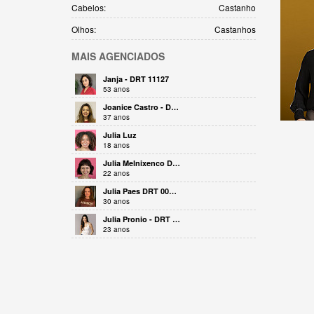
Cabelos:
Castanho
Olhos:
Castanhos
MAIS
AGENCIADOS
Janja - DRT 11127
53 anos
Joanice Castro - DRT 25387
37 anos
Julia Luz
18 anos
Julia Melnixenco DRT 35980
22 anos
Julia Paes DRT 0034443
30 anos
Julia Pronio - DRT 0056387
23 anos