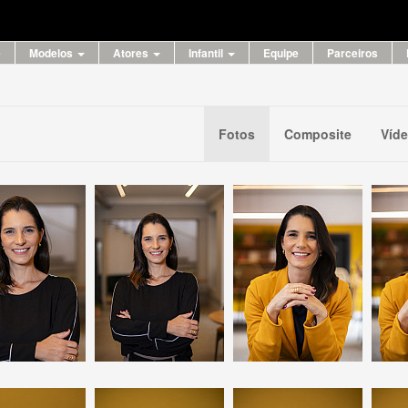
e
Modelos
Atores
Infantil
Equipe
Parceiros
Fotos
Composite
Víd