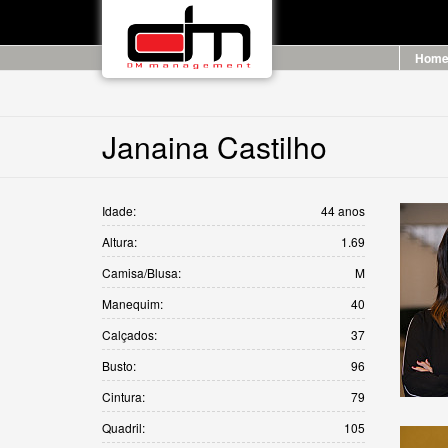
Hom
Janaina Castilho
Idade:
44 anos
Altura:
1.69
Camisa/Blusa:
M
Manequim:
40
Calçados:
37
Busto:
96
Cintura:
79
Quadril:
105