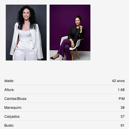
Idade:
42 anos
Altura:
1.68
Camisa/Blusa:
P/M
Manequim:
38
Calçados:
37
Busto:
91