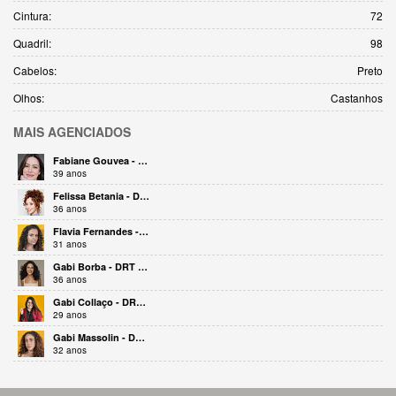
Cintura:
72
Quadril:
98
Cabelos:
Preto
Olhos:
Castanhos
MAIS
AGENCIADOS
Fabiane Gouvea - DRT 26711
39 anos
Felissa Betania - DRT 46710
36 anos
Flavia Fernandes - DRT 44204
31 anos
Gabi Borba - DRT 41728
36 anos
Gabi Collaço - DRT 36645
29 anos
Gabi Massolin - DRT 29257
32 anos