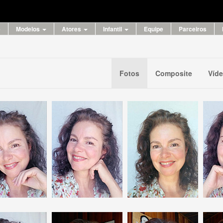
e
Modelos
Atores
Infantil
Equipe
Parceiros
Fotos
Composite
Víd