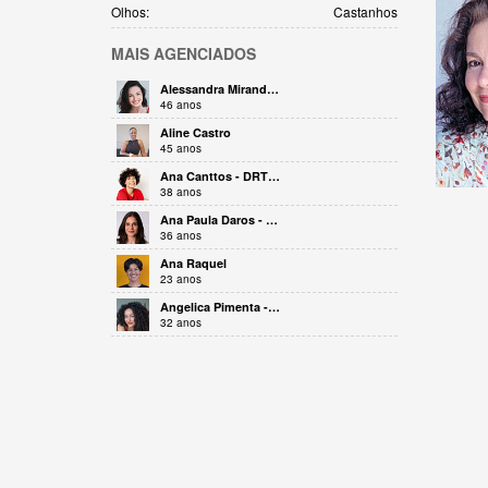
Olhos:
Castanhos
MAIS
AGENCIADOS
Alessandra Miranda - DRT 25605
46 anos
Aline Castro
45 anos
Ana Canttos - DRT 9237
38 anos
Ana Paula Daros - DRT 53887
36 anos
Ana Raquel
23 anos
Angelica Pimenta - DRT 31379
32 anos