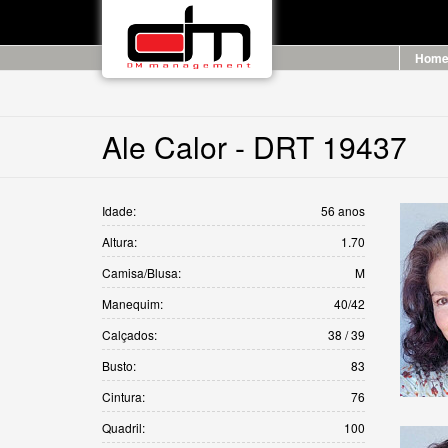
Hom
Ale Calor - DRT 19437
Idade:
56 anos
Altura:
1.70
Camisa/Blusa:
M
Manequim:
40/42
Calçados:
38 / 39
Busto:
83
Cintura:
76
Quadril:
100