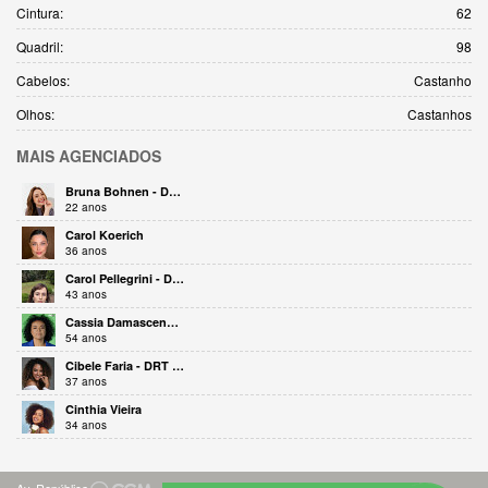
Cintura:
62
Quadril:
98
Cabelos:
Castanho
Olhos:
Castanhos
MAIS
AGENCIADOS
Bruna Bohnen - DRT 35852
22 anos
Carol Koerich
36 anos
Carol Pellegrini - DRT 24545
43 anos
Cassia Damasceno - DRT 16702
54 anos
Cibele Faria - DRT 50697
37 anos
Cinthia Vieira
34 anos