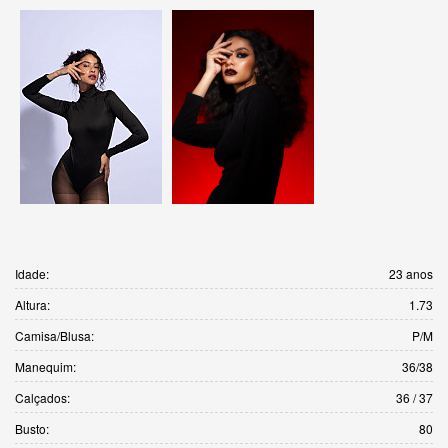
Idade:
23 anos
Altura:
1.73
Camisa/Blusa:
P/M
Manequim:
36/38
Calçados:
36 / 37
Busto:
80