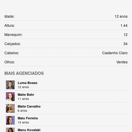
Idade:
12 anos
Altura:
1.44
Manequim:
12
Calçados:
34
Cabelos:
Castanho Claro
Olhos:
Verdes
MAIS
AGENCIADOS
Luma Bosso
12 anos
Maite Bahr
11 anos
Maite Carvalho
6 anos
Malu Ferreira
15 anos
Manu Kovalski