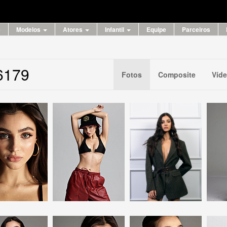
e
Modelos
Atores
Infantil
Equipe
Parceiros
36179
Fotos
Composite
Víd