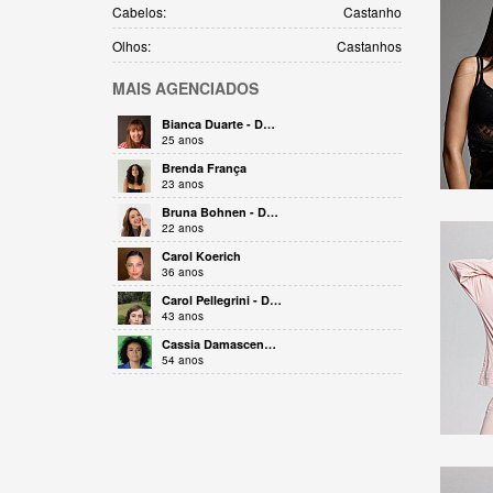
Cabelos:
Castanho
Olhos:
Castanhos
MAIS
AGENCIADOS
Bianca Duarte - DRT 0052265/SP
25 anos
Brenda França
23 anos
Bruna Bohnen - DRT 35852
22 anos
Carol Koerich
36 anos
Carol Pellegrini - DRT 24545
43 anos
Cassia Damasceno - DRT 16702
54 anos