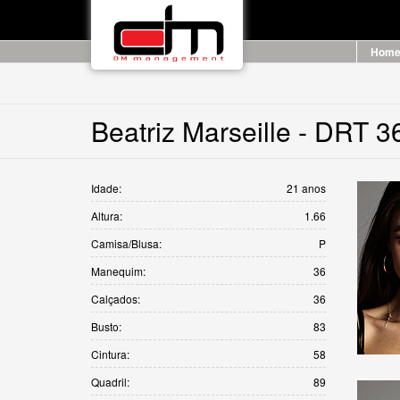
Hom
Beatriz Marseille - DRT 
Idade:
21 anos
Altura:
1.66
Camisa/Blusa:
P
Manequim:
36
Calçados:
36
Busto:
83
Cintura:
58
Quadril:
89