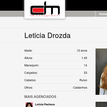
Hom
Leticia Drozda
Idade:
12 anos
Altura:
1.40
Manequim:
14
Calçados:
33
Cabelos:
Ruivo
Olhos:
Castanhos
MAIS
AGENCIADOS
Letícia Pacheco