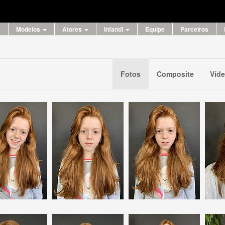
e
Modelos
Atores
Infantil
Equipe
Parceiros
Fotos
Composite
Víd