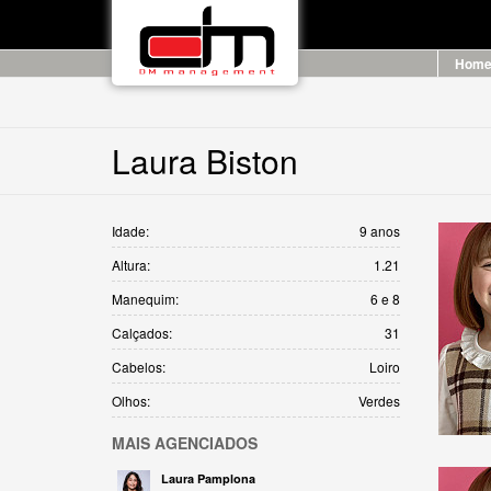
Hom
Laura Biston
Idade:
9 anos
Altura:
1.21
Manequim:
6 e 8
Calçados:
31
Cabelos:
Loiro
Olhos:
Verdes
MAIS
AGENCIADOS
Laura Pamplona