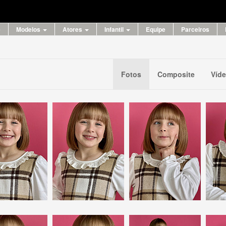
e
Modelos
Atores
Infantil
Equipe
Parceiros
Fotos
Composite
Víd